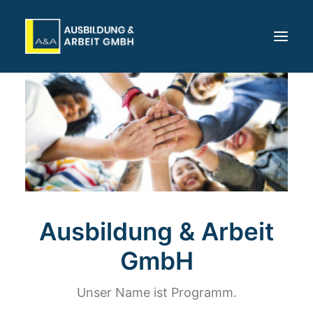
Startseite
Über uns
Karriere
Angebote
Standorte
Ausbildung & Arbeit
Für Unternehmen
Kontakt
GmbH
Bewerben
Unser Name ist Programm.