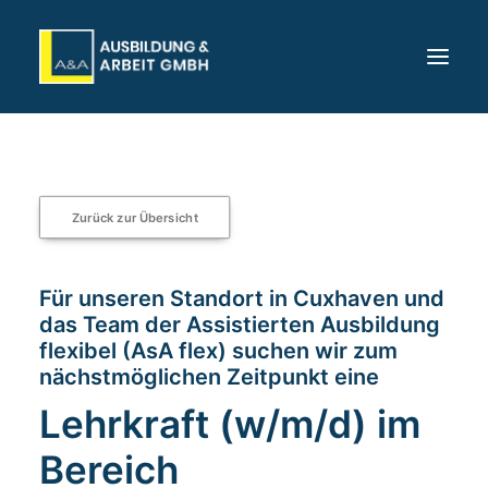
Startseite
Über uns
Zurück zur Übersicht
Karriere
Angebote
Für unseren Standort in Cuxhaven und
Standorte
das Team der Assistierten Ausbildung
flexibel (AsA flex) suchen wir zum
Für Unternehmen
nächstmöglichen Zeitpunkt eine
Kontakt
Lehrkraft (w/m/d) im
Bewerben
Bereich